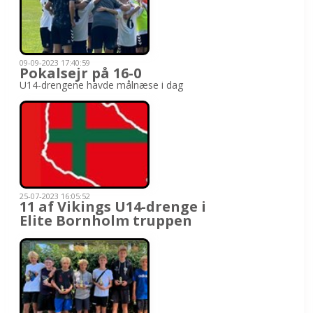
09-09-2023 17:40:59
Pokalsejr på 16-0
U14-drengene havde målnæse i dag
25-07-2023 16:05:52
11 af Vikings U14-drenge i
Elite Bornholm truppen