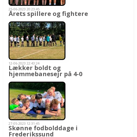
25-06-2023 20:23:45
Årets spillere og fightere
12-06-2023 22:43:24
Lækker boldt og
hjemmebanesejr på 4-0
27-05-2023 12:31:45
Skønne fodbolddage i
Frederikssund