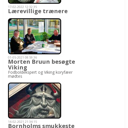
17-02-2022 12:32:35
Lærevillige trænere
01-05-2021 08:59:36
Morten Bruun besøgte
Viking
Fodboldekspert og Viking koryfæer
mødtes
14-02-2021 21:34:15
Bornholms smukkeste