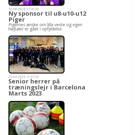
10-09-2024 17:10:30
Ny sponsor til u8-u10-u12
Piger
Pigernes ønske om lilla veste og egen
højtaler er gået i opfyldelse
25-03-2023 11:37:33
Senior herrer på
træningslejr i Barcelona
Marts 2023