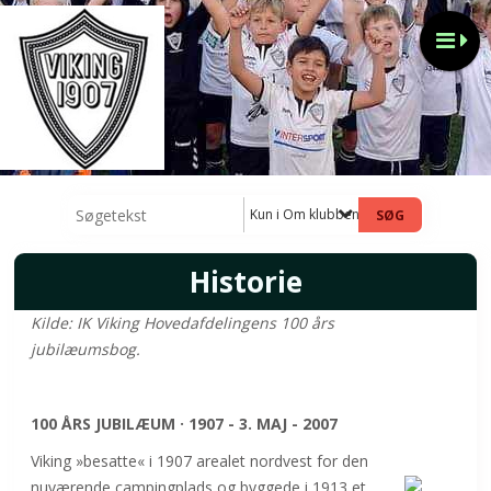
Kun i Om klubben
Historie
Kilde:
IK Viking Hovedafdelingens 100 års
jubilæumsbog.
100 ÅRS JUBILÆUM · 1907 - 3. MAJ - 2007
Viking »besatte« i 1907 arealet nordvest for den
nuværende campingplads og byggede i 1913 et