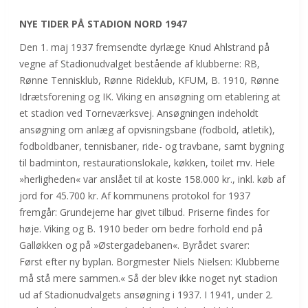
NYE TIDER PÅ STADION NORD 1947
Den 1. maj 1937 fremsendte dyrlæge Knud Ahlstrand på
vegne af Stadionudvalget bestående af klubberne: RB,
Rønne Tennisklub, Rønne Rideklub, KFUM, B. 1910, Rønne
Idrætsforening og IK. Viking en ansøgning om etablering at
et stadion ved Torneværksvej. Ansøgningen indeholdt
ansøgning om anlæg af opvisningsbane (fodbold, atletik),
fodboldbaner, tennisbaner, ride- og travbane, samt bygning
til badminton, restaurationslokale, køkken, toilet mv. Hele
»herligheden« var anslået til at koste 158.000 kr., inkl. køb af
jord for 45.700 kr. Af kommunens protokol for 1937
fremgår: Grundejerne har givet tilbud. Priserne findes for
høje. Viking og B. 1910 beder om bedre forhold end på
Galløkken og på »Østergadebanen«. Byrådet svarer:
Først efter ny byplan. Borgmester Niels Nielsen: Klubberne
må stå mere sammen.« Så der blev ikke noget nyt stadion
ud af Stadionudvalgets ansøgning i 1937. I 1941, under 2.