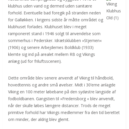
klubhus uden vand og dermed uden sanitære
forhold. Eventuelle bad foregik på stranden neden
for Galløkken. I krigens sidste år måtte området og
klubhuset forlades. Klubhuset blev i meget
ramponeret stand i 1946 solgt til anvendelse som
sommerhus i Pedersker. Idrætsklubben »Stjernen«
(1906) og senere Arbejdernes Boldklub (1933)
klemte sig ind på arealet mellem RB og Vikings
anlæg (ud for friluftsscenen).
Dette område blev senere anvendt af Viking til håndbold,
hovedtennis og andre små øvelser. Midt i 30’erne anlagde
Viking en 100 meter løbebane på den sydøstre langside af
fodboldbanen. Gangstien til »Fredensborg « blev anvendt,
når der skulle løbes længere distancer. Trods de meget
primitive forhold har Vikings medlemmer fra den tid berettet
om minder, der aldrig blev glemt.