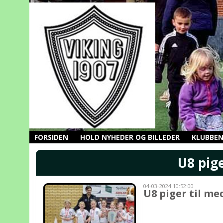
FORSIDEN
HOLD NYHEDER OG BILLEDER
KLUBBE
U8 pig
04-03-2024 10:52:00
U8 piger til me