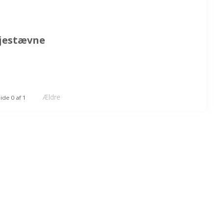
ljestævne
Ældre
ide 0 af 1