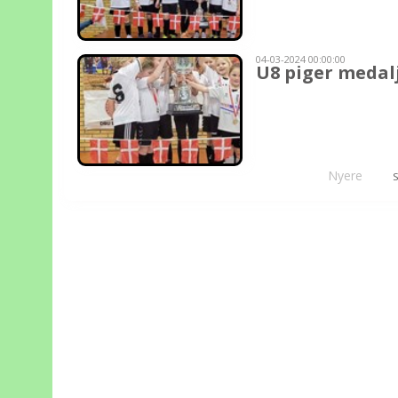
04-03-2024 00:00:00
U8 piger meda
Nyere
S