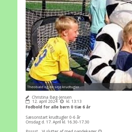
Theobald og de seje krudtugler
Christina Bøg-Jensen
12. april 2024
kl. 13:13
Fodbold for alle børn 0 tiæ 6 år
Sæsonstart krudtugler 0-6 år
Onsdag d. 17. April kl. 16.30-17.30
Psssst... Vi slutter af med pandekager 😋