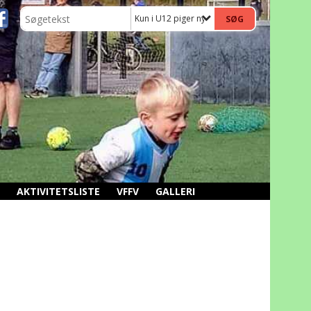
Kun i U12 piger nyheder
AKTIVITETSLISTE
VFFV
GALLERI