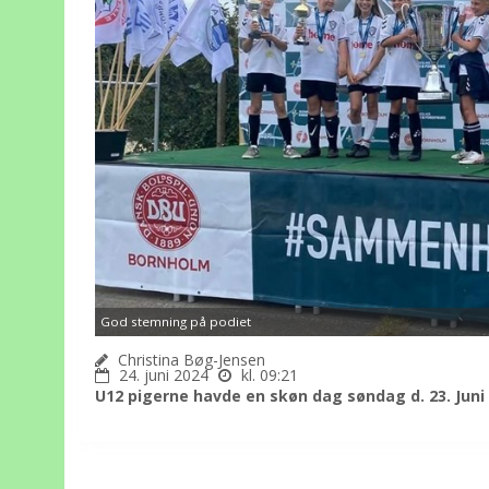
God stemning på podiet
Christina Bøg-Jensen
24. juni 2024
kl. 09:21
U12 pigerne havde en skøn dag søndag d. 23. Juni